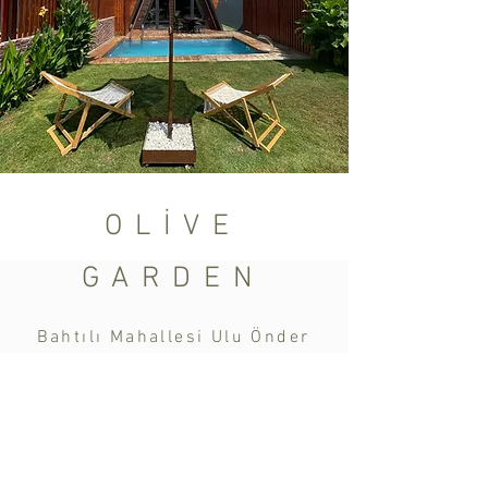
OLİVE
GARDEN
Bahtılı Mahallesi Ulu Önder
Atatürk Caddesi No:450
Konyaaltı/Antalya
Tel:
(532) 371 78 03
olivegardenhomes@gmail.com